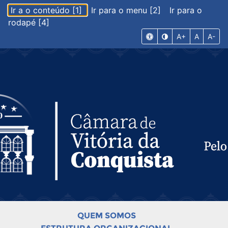
Ir a o conteúdo [1]
Ir para o menu [2]
Ir para o
rodapé [4]
A+
A
A-
QUEM SOMOS