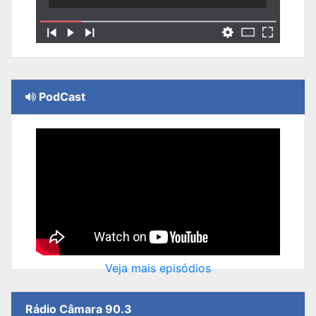
PodCast
Veja mais episódios
Rádio Câmara 90.3