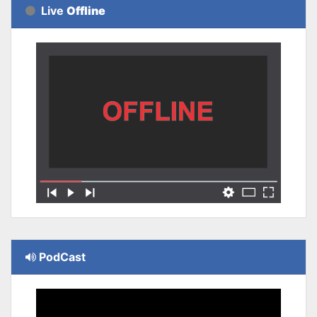
Live
Offline
PodCast