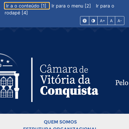
Ir a o conteúdo [1]
Ir para o menu [2]
Ir para o
rodapé [4]
A+
A
A-
QUEM SOMOS