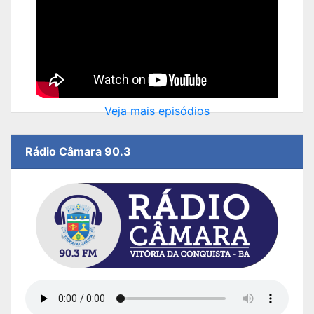
Veja mais episódios
Rádio Câmara 90.3