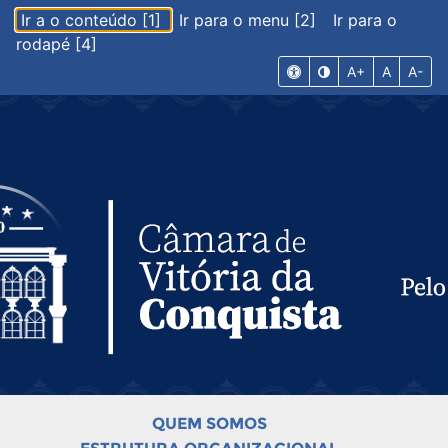
Ir a o conteúdo [1]
Ir para o menu [2]
Ir para o
rodapé [4]
A+
A
A-
QUEM SOMOS