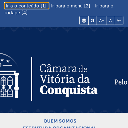
Ir a o conteúdo [1]
Ir para o menu [2]
Ir para o
rodapé [4]
A+
A
A-
QUEM SOMOS