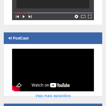
PodCast
Veja mais episódios