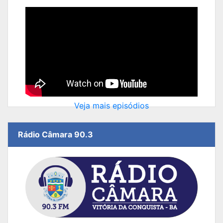
Veja mais episódios
Rádio Câmara 90.3