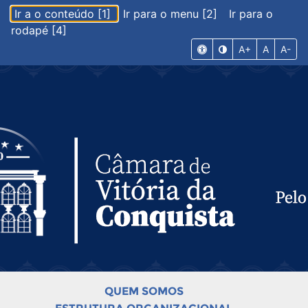
Ir a o conteúdo [1]
Ir para o menu [2]
Ir para o
rodapé [4]
A+
A
A-
QUEM SOMOS