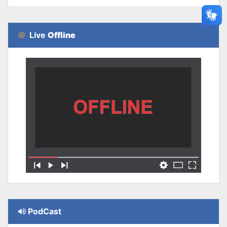
Live
Offline
PodCast