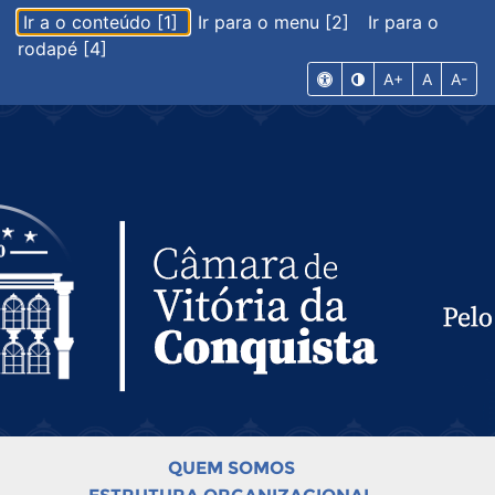
Ir a o conteúdo [1]
Ir para o menu [2]
Ir para o
rodapé [4]
A+
A
A-
QUEM SOMOS