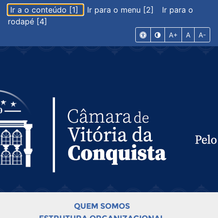
Ir a o conteúdo [1]
Ir para o menu [2]
Ir para o
rodapé [4]
A+
A
A-
QUEM SOMOS