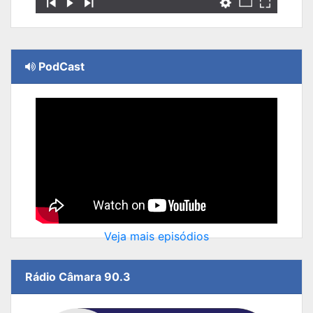
PodCast
Veja mais episódios
Rádio Câmara 90.3