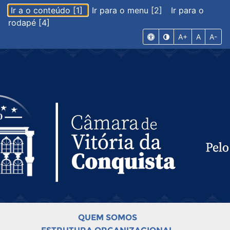
Ir a o conteúdo [1]
Ir para o menu [2]
Ir para o
rodapé [4]
A+
A
A-
QUEM SOMOS