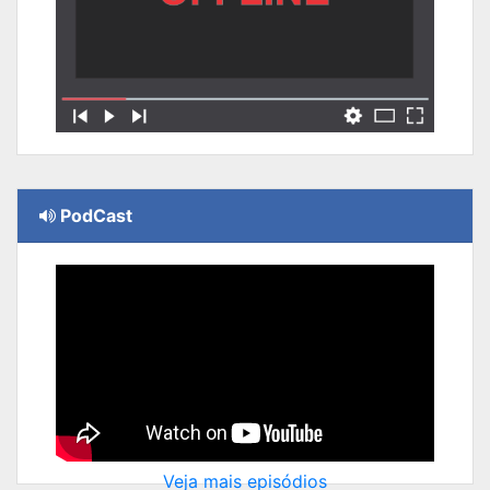
PodCast
Veja mais episódios