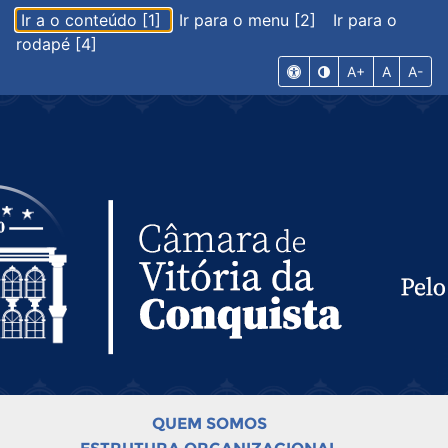
Ir a o conteúdo [1]
Ir para o menu [2]
Ir para o
rodapé [4]
A+
A
A-
QUEM SOMOS