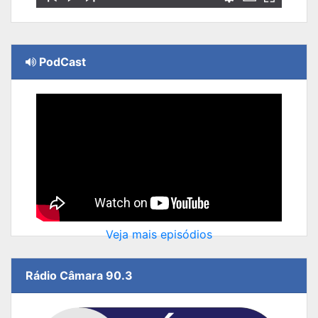
PodCast
Veja mais episódios
Rádio Câmara 90.3