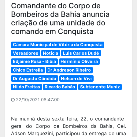
Comandante do Corpo de
Bombeiros da Bahia anuncia
criação de uma unidade do
comando em Conquista
Câmara Municipal de Vitória da Conquista
Vereadores
Notícia
Luis Carlos Dudé
Edjaime Rosa - Bibia
Hermínio Oliveira
Chico Estrella
Dr Andreson Ribeiro
Dr Augusto Cândido
Nelson de Vivi
Nildo Freitas
Ricardo Babão
Subtenente Muniz
22/10/2021 08:47:00
Na manhã desta sexta-feira, 22, o comandante-
geral do Corpo de Bombeiros da Bahia, Cel.
Adson Marquezini, participou da entrega de uma