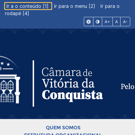
Ir a o conteúdo [1]
Ir para o menu [2]
Ir para o
rodapé [4]
A+
A
A-
QUEM SOMOS