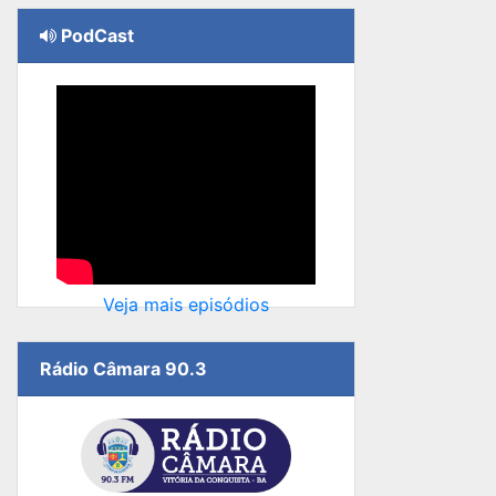
PodCast
Veja mais episódios
Rádio Câmara 90.3