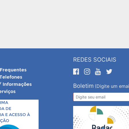
REDES SOCIAIS
 Frequentes
 Telefones
/ Informações
Boletim
(Digite um emai
erviços
RMA
DA DE
A E ACESSO À
AÇÃO