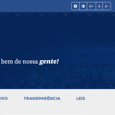
A+
A
A-
IVO
TRANSPARÊNCIA
LEIS