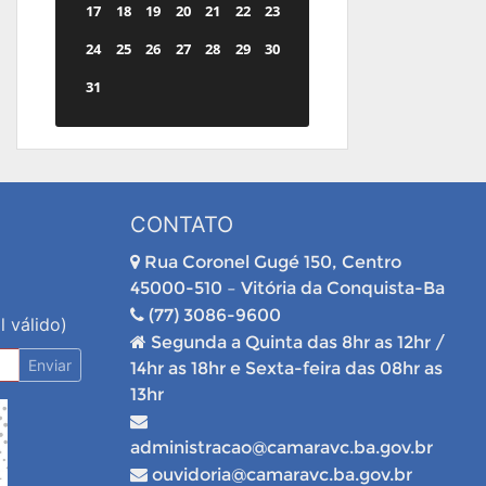
17
18
19
20
21
22
23
24
25
26
27
28
29
30
31
CONTATO
Rua Coronel Gugé 150, Centro
45000-510 – Vitória da Conquista-Ba
(77) 3086-9600
l válido)
Segunda a Quinta das 8hr as 12hr /
Enviar
14hr as 18hr e Sexta-feira das 08hr as
13hr
administracao@camaravc.ba.gov.br
ouvidoria@camaravc.ba.gov.br