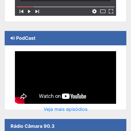
PodCast
Veja mais episódios
Rádio Câmara 90.3