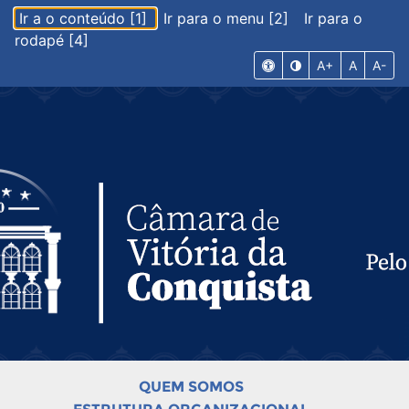
Ir a o conteúdo [1]
Ir para o menu [2]
Ir para o
rodapé [4]
A+
A
A-
QUEM SOMOS