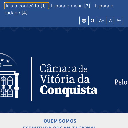
Ir a o conteúdo [1]
Ir para o menu [2]
Ir para o
rodapé [4]
A+
A
A-
QUEM SOMOS