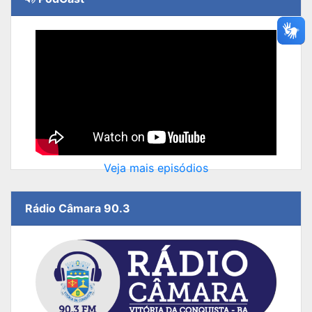
Veja mais episódios
Rádio Câmara 90.3