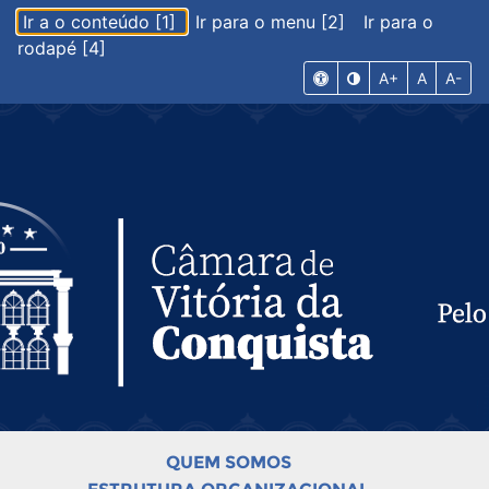
Ir a o conteúdo [1]
Ir para o menu [2]
Ir para o
rodapé [4]
A+
A
A-
QUEM SOMOS