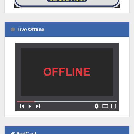
Live
Offline
PodCast