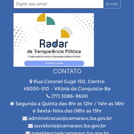
Enviar
CONTATO
Rua Coronel Gugé 150, Centro
45000-510 – Vitória da Conquista-Ba
(77) 3086-9600
Segunda a Quinta das 8hr as 12hr / 14hr as 18hr
e Sexta-feira das 08hr as 13hr
administracao@camaravc.ba.gov.br
ouvidoria@camaravc.ba.gov.br
presidencia@camaravc.ba.gov.br