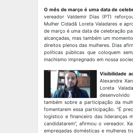
O mês de março é uma data de celebr
vereador Valdemir Dias (PT) reforç
Mulher Cidadã Loreta Valadares e apr
de março é uma data de celebração par
alcançadas, mas também um momento d
direitos plenos das mulheres. Dias afi
políticas públicas que coloquem se
machismo impregnado em nossa socie
Visibilidade 
Alexandre Xa
Loreta Valad
desenvolvido
também sobre a participação da mulhe
fomentarem essa participação. “É prec
logístico e financeiro das lideranças
candidatarem”, afirmou o vereador. X
empregadas domésticas e mulheres tra