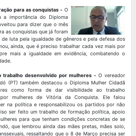
ação para as conquistas -
O
ou a importância do Diploma
oveitou para dizer que o mês
a as conquistas que já foram
e luta pela igualdade de gêneros e pela defesa dos
rmou, ainda, que é preciso trabalhar cada vez mais por
mpre mais a igualdade em evidência, combatendo o
dade.
ao trabalho desenvolvido por mulheres -
O vereador
ndó (PT) também destacou o Diploma Mulher Cidadã
ares como forma de dar visibilidade ao trabalho
 por mulheres de Vitória da Conquista. Ele falou
r na política e responsabilizou os partidos por não
iso ser feito um trabalho de formação política, apoio
 mulheres para que tenham condições concretas de se
andó, que lembrou ainda das mães pretas, mães solo,
nssexuais, ressaltando que o 8 de Março precisa ser