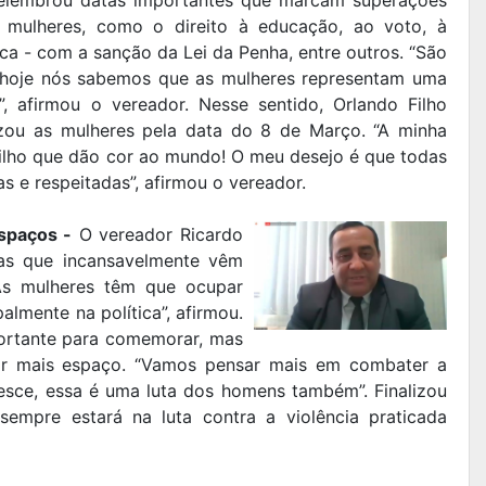
s mulheres, como o direito à educação, ao voto, à
ica - com a sanção da Lei da Penha, entre outros. “São
s hoje nós sabemos que as mulheres representam uma
, afirmou o vereador. Nesse sentido, Orlando Filho
izou as mulheres pela data do 8 de Março. “A minha
rilho que dão cor ao mundo! O meu desejo é que todas
 e respeitadas”, afirmou o vereador.
spaços -
O vereador Ricardo
as que incansavelmente vêm
“As mulheres têm que ocupar
almente na política”, afirmou.
rtante para comemorar, mas
r mais espaço. “Vamos pensar mais em combater a
resce, essa é uma luta dos homens também”. Finalizou
sempre estará na luta contra a violência praticada