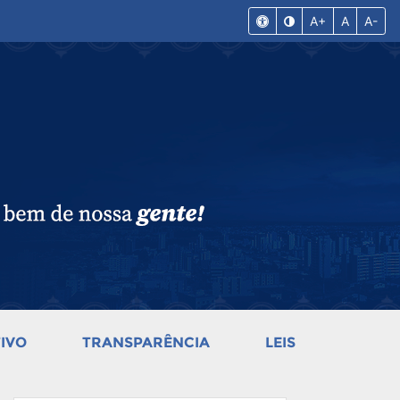
A+
A
A-
IVO
TRANSPARÊNCIA
LEIS