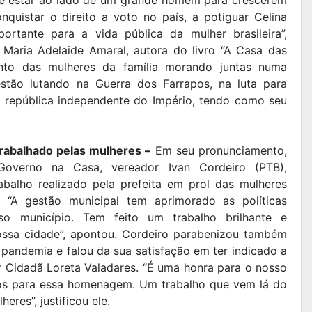
onquistar o direito a voto no país, a potiguar Celina
ortante para a vida pública da mulher brasileira”,
 Maria Adelaide Amaral, autora do livro “A Casa das
ento das mulheres da família morando juntas numa
estão lutando na Guerra dos Farrapos, na luta para
 república independente do Império, tendo como seu
trabalhado pelas mulheres –
Em seu pronunciamento,
overno na Casa, vereador Ivan Cordeiro (PTB),
abalho realizado pela prefeita em prol das mulheres
. “A gestão municipal tem aprimorado as políticas
o município. Tem feito um trabalho brilhante e
ssa cidade”, apontou. Cordeiro parabenizou também
 pandemia e falou da sua satisfação em ter indicado a
r Cidadã Loreta Valadares. “É uma honra para o nosso
mos para essa homenagem. Um trabalho que vem lá do
res”, justificou ele.