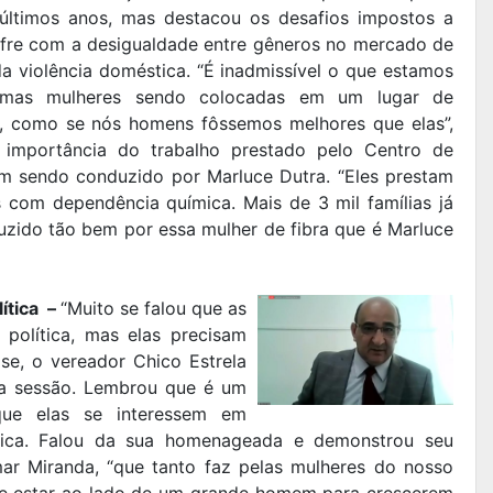
últimos anos, mas destacou os desafios impostos a
fre com a desigualdade entre gêneros no mercado de
da violência doméstica. “É inadmissível o que estamos
gumas mulheres sendo colocadas em um lugar de
s, como se nós homens fôssemos melhores que elas”,
a importância do trabalho prestado pelo Centro de
em sendo conduzido por Marluce Dutra. “Eles prestam
 com dependência química. Mais de 3 mil famílias já
uzido tão bem por essa mulher de fibra que é Marluce
ítica –
“Muito se falou que as
 política, mas elas precisam
ase, o vereador Chico Estrela
na sessão. Lembrou que é um
que elas se interessem em
lítica. Falou da sua homenageada e demonstrou seu
ar Miranda, “que tanto faz pelas mulheres do nosso
ve estar ao lado de um grande homem para crescerem