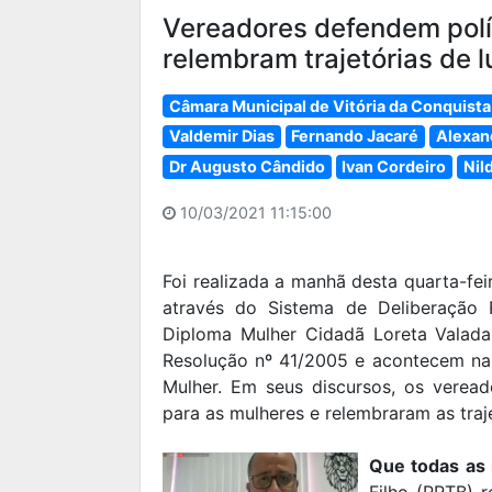
Vereadores defendem polít
relembram trajetórias de l
Câmara Municipal de Vitória da Conquista
Valdemir Dias
Fernando Jacaré
Alexan
Dr Augusto Cândido
Ivan Cordeiro
Nil
10/03/2021 11:15:00
Foi realizada a manhã desta quarta-fei
através do Sistema de Deliberação 
Diploma Mulher Cidadã Loreta Valada
Resolução nº 41/2005 e acontecem na
Mulher. Em seus discursos, os verea
para as mulheres e relembraram as traje
Que todas as
Filho (PRTB) 