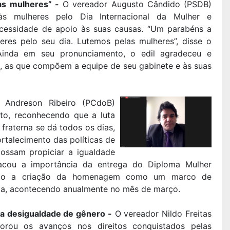
as mulheres” -
O vereador Augusto Cândido (PSDB)
às mulheres pelo Dia Internacional da Mulher e
ecessidade de apoio às suas causas. “Um parabéns a
eres pelo seu dia. Lutemos pelas mulheres”, disse o
 Ainda em seu pronunciamento, o edil agradeceu e
a, as que compõem a equipe de seu gabinete e às suas
Andreson Ribeiro (PCdoB)
to, reconhecendo que a luta
fraterna se dá todos os dias,
rtalecimento das políticas de
possam propiciar a igualdade
tacou a importância da entrega do Diploma Mulher
ando a criação da homenagem como um marco de
uta, acontecendo anualmente no mês de março.
na desigualdade de gênero -
O vereador Nildo Freitas
rou os avanços nos direitos conquistados pelas