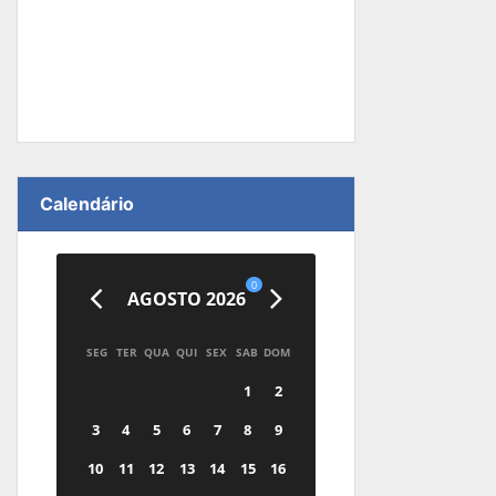
Calendário
0
AGOSTO 2026
SEG
TER
QUA
QUI
SEX
SAB
DOM
1
2
3
4
5
6
7
8
9
10
11
12
13
14
15
16