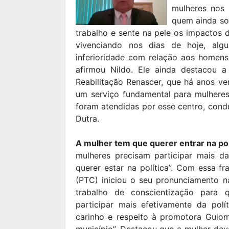
mulheres nos 
quem ainda so
trabalho e sente na pele os impactos 
vivenciando nos dias de hoje, al
inferioridade com relação aos homen
afirmou Nildo. Ele ainda destacou 
Reabilitação Renascer, que há anos v
um serviço fundamental para mulheres
foram atendidas por esse centro, cond
Dutra.
A mulher tem que querer entrar na pol
mulheres precisam participar mais da
querer estar na política”. Com essa fr
(PTC) iniciou o seu pronunciamento 
trabalho de conscientização para 
participar mais efetivamente da po
carinho e respeito à promotora Guiom
município”. Destacou que a mulher de