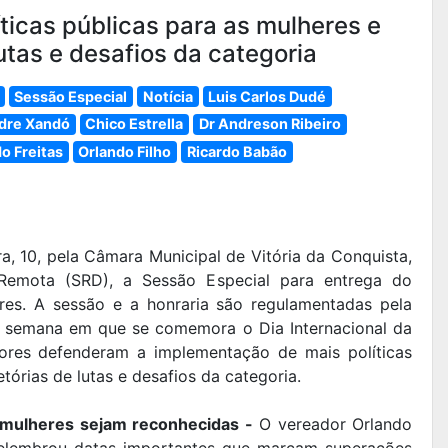
icas públicas para as mulheres e
utas e desafios da categoria
Sessão Especial
Notícia
Luis Carlos Dudé
dre Xandó
Chico Estrella
Dr Andreson Ribeiro
do Freitas
Orlando Filho
Ricardo Babão
ra, 10, pela Câmara Municipal de Vitória da Conquista,
Remota (SRD), a Sessão Especial para entrega do
res. A sessão e a honraria são regulamentadas pela
 semana em que se comemora o Dia Internacional da
dores defenderam a implementação de mais políticas
tórias de lutas e desafios da categoria.
 mulheres sejam reconhecidas -
O vereador Orlando
relembrou datas importantes que marcam superações