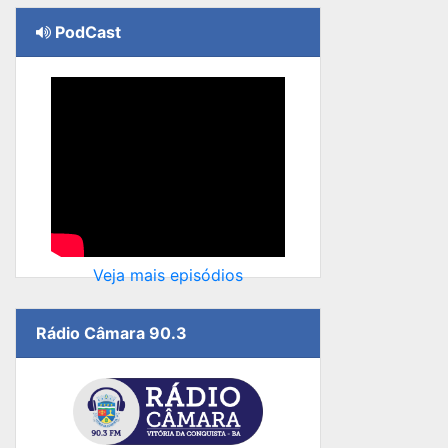
PodCast
Veja mais episódios
Rádio Câmara 90.3