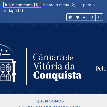
Ir a o conteúdo [1]
Ir para o menu [2]
Ir para o
rodapé [4]
A+
A
A-
QUEM SOMOS