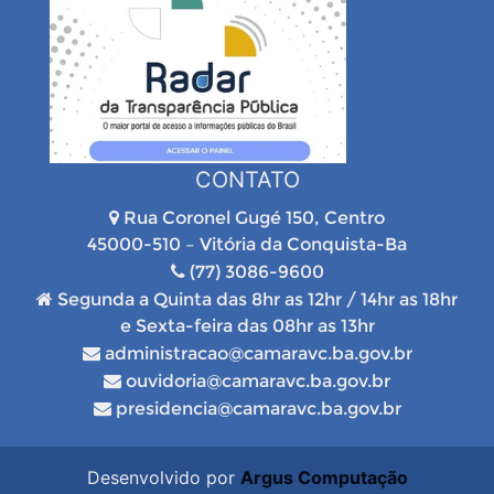
CONTATO
Rua Coronel Gugé 150, Centro
45000-510 – Vitória da Conquista-Ba
(77) 3086-9600
Segunda a Quinta das 8hr as 12hr / 14hr as 18hr
e Sexta-feira das 08hr as 13hr
administracao@camaravc.ba.gov.br
ouvidoria@camaravc.ba.gov.br
presidencia@camaravc.ba.gov.br
Desenvolvido por
Argus Computação