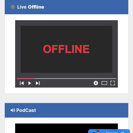
Live
Offline
PodCast