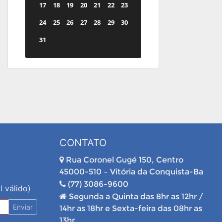
17
18
19
20
21
22
23
24
25
26
27
28
29
30
31
CONTATO
Rua Coronel Gugé 150, Centro
45000-510 – Vitória da Conquista-Ba
(77) 3086-9600
l válido)
Segunda a Quinta das 8hr as 12hr /
Enviar
14hr as 18hr e Sexta-feira das 08hr as
13hr