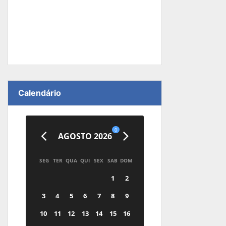
Calendário
0
AGOSTO 2026
SEG
TER
QUA
QUI
SEX
SAB
DOM
1
2
3
4
5
6
7
8
9
10
11
12
13
14
15
16