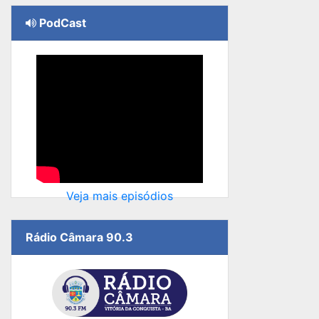
PodCast
Veja mais episódios
Rádio Câmara 90.3