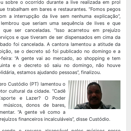
lou sobre o ocorrido durante a live realizada em prol
ue trabalham em bares e restaurantes. “Fomos pegos
om a interrupção da live sem nenhuma explicação”,
 lembrou que seriam uma sequência de lives e que
 que ser canceladas. “Isso acarretou em prejuízo
rviços e que tiveram de ser dispensados em cima da
sábado foi cancelada. A cantora lamentou a atitude da
ibição, se o decreto só foi publicado no domingo e a
a-feira: “A gente vai ao mercado, ao shopping e tem
quinta e o decreto só saiu no domingo, não houve
idária, estamos ajudando pessoas”, finalizou.
ero Custódio (PT) lamentou o
r cultural da cidade. “Cadê
 Esporte e Lazer? O Poder
 músicos, donos de bares,
amentar. “A gente vê como a
ejuízos financeiros incalculáveis”, disse Custódio.
 sendo o recurso alcançável pelos músicos nesse