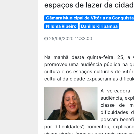
espaços de lazer da cida
Câmara Municipal de Vitória da Conquista
Nildma Ribeiro
Danillo Kiribamba
25/06/2020 11:33:00
Na manhã desta quinta-feira, 25, a
promoveu uma audiência pública na qu
cultura e os espaços culturais de Vitó
cultural da cidade expuseram as dificu
A vereadora 
audiência, exp
classe de m
dificuldades 
possam benefic
por dificuldades”, comentou, explican
visam ajudar àqueles que mais precis