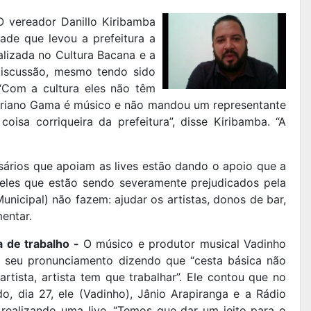
 vereador Danillo Kiribamba
dade que levou a prefeitura a
alizada no Cultura Bacana e a
discussão, mesmo tendo sido
 “Com a cultura eles não têm
Adriano Gama é músico e não mandou um representante
isa corriqueira da prefeitura”, disse Kiribamba. “A
ários que apoiam as lives estão dando o apoio que a
ueles que estão sendo severamente prejudicados pela
unicipal) não fazem: ajudar os artistas, donos de bar,
mentar.
a de trabalho -
O músico e produtor musical Vadinho
ou seu pronunciamento dizendo que “cesta básica não
artista, artista tem que trabalhar”. Ele contou que no
o, dia 27, ele (Vadinho), Jânio Arapiranga e a Rádio
 realizando uma live. “Temos que dar um jeito para o