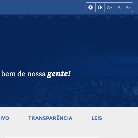
A+
A
A-
IVO
TRANSPARÊNCIA
LEIS