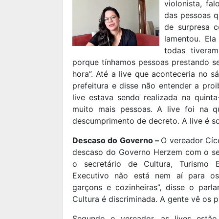
violonista, fa
das pessoas q
de surpresa c
lamentou. Ela
todas tiveram
porque tínhamos pessoas prestando se
hora”. Até a live que aconteceria no 
prefeitura e disse não entender a pro
live estava sendo realizada na quint
muito mais pessoas. A live foi na 
descumprimento de decreto. A live é sol
Descaso do Governo –
O vereador Cíc
descaso do Governo Herzem com o seto
o secretário de Cultura, Turismo
Executivo não está nem aí para os
garçons e cozinheiras”, disse o parl
Cultura é discriminada. A gente vê os pr
Segundo o vereador, as lives estão