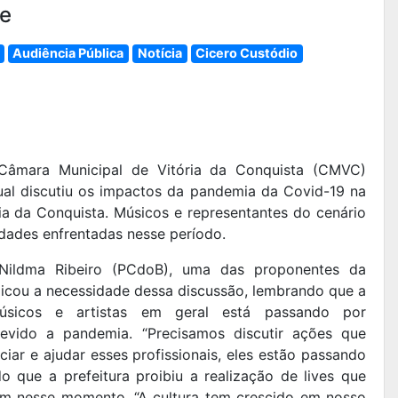
de
Audiência Pública
Notícia
Cicero Custódio
 Câmara Municipal de Vitória da Conquista (CMVC)
al discutiu os impactos da pandemia da Covid-19 na
ria da Conquista. Músicos e representantes do cenário
ldades enfrentadas nesse período.
Nildma Ribeiro (PCdoB), uma das proponentes da
licou a necessidade dessa discussão, lembrando que a
úsicos e artistas em geral está passando por
devido a pandemia. “Precisamos discutir ações que
iar e ajudar esses profissionais, eles estão passando
do que a prefeitura proibiu a realização de lives que
am nesse momento. “A cultura tem crescido em nosso