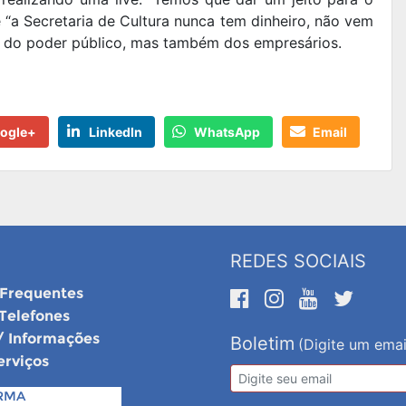
e “a Secretaria de Cultura nunca tem dinheiro, não vem
só do poder público, mas também dos empresários.
ogle+
LinkedIn
WhatsApp
Email
REDES SOCIAIS
 Frequentes
 Telefones
/ Informações
Boletim
(Digite um emai
erviços
RMA