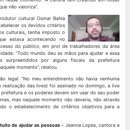
que não valoriza”.
odutor cultural Osmar Bahia
tabelecer os devidos critérios
os culturais, tenha imposto o
que estava acontecendo no
esso do público, em prol de trabalhadores da área
 cidade. “Todo mundo deu as mãos para ajudar a essa
s surpreendidos por alguns fiscais da prefeitura
naquele momento”, relatou.
ação legal. “No meu entendimento não havia nenhuma
 realização das lives) foi assinado no domingo, a live
A prefeitura e os poderes devem sim usar do seu poder
normas, mas naquele momento não deveria, não através
do o estabelecimento de critérios objetivos para a
ntuito de ajudar as pessoas -
Jeanna Lopes, cantora e