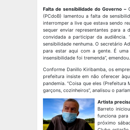
Falta de sensibilidade do Governo –
O
(PCdoB) lamentou a falta de sensibili
interromper a live que estava sendo re
sequer enviar representantes para a 
convidada a participar da audiência.
sensibilidade nenhuma. O secretário 
para estar aqui com a gente. É uma co
insensibilidade foi tremenda”, emendou.
Conforme Danillo Kiribamba, os empres
prefeitura insiste em não oferecer àq
pandemia. “Coisa que eles (Prefeitura M
garçons, cozinheiros”, analisou o parla
Artista precis
Barreto inici
funciona para 
próximo sábad
Clube estarão