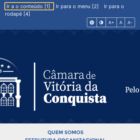
Ir a o conteúdo [1]
Ir para o menu [2]
Ir para o
rodapé [4]
A+
A
A-
QUEM SOMOS