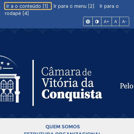
Ir a o conteúdo [1]
Ir para o menu [2]
Ir para o
rodapé [4]
A+
A
A-
QUEM SOMOS