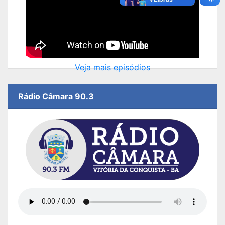
Veja mais episódios
Rádio Câmara 90.3