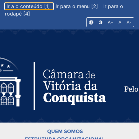
Ir a o conteúdo [1]
Ir para o menu [2]
Ir para o
rodapé [4]
A+
A
A-
QUEM SOMOS