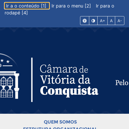
Ir a o conteúdo [1]
Ir para o menu [2]
Ir para o
rodapé [4]
A+
A
A-
QUEM SOMOS