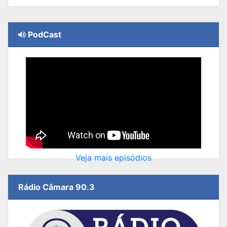
PodCast
Veja mais episódios
Rádio Câmara 90.3