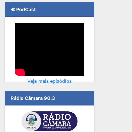
PodCast
Veja mais episódios
Rádio Câmara 90.3