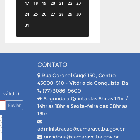
17
18
19
20
21
22
23
24
25
26
27
28
29
30
31
CONTATO
Rua Coronel Gugé 150, Centro
45000-510 – Vitória da Conquista-Ba
(77) 3086-9600
l válido)
Segunda a Quinta das 8hr as 12hr /
Enviar
14hr as 18hr e Sexta-feira das 08hr as
13hr
administracao@camaravc.ba.gov.br
ouvidoria@camaravc.ba.gov.br