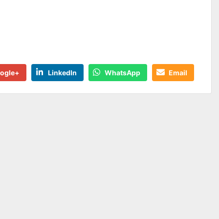
ogle+
LinkedIn
WhatsApp
Email