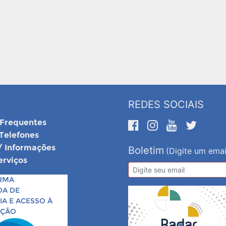
REDES SOCIAIS
 Frequentes
 Telefones
/ Informações
Boletim
(Digite um emai
erviços
RMA
DA DE
A E ACESSO À
AÇÃO