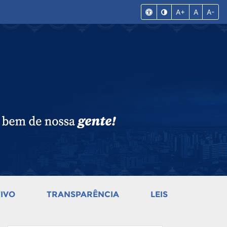
A+
A
A-
IVO
TRANSPARÊNCIA
LEIS