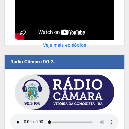
Veja mais episódios
Rádio Câmara 90.3