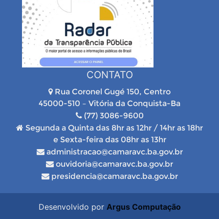
CONTATO
Rua Coronel Gugé 150, Centro
45000-510 – Vitória da Conquista-Ba
(77) 3086-9600
Segunda a Quinta das 8hr as 12hr / 14hr as 18hr
e Sexta-feira das 08hr as 13hr
administracao@camaravc.ba.gov.br
ouvidoria@camaravc.ba.gov.br
presidencia@camaravc.ba.gov.br
Desenvolvido por
Argus Computação