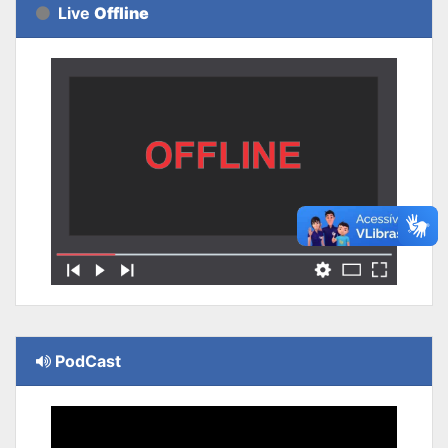
Live
Offline
PodCast