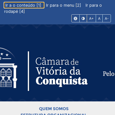
Ir a o conteúdo [1]
Ir para o menu [2]
Ir para o
rodapé [4]
A+
A
A-
QUEM SOMOS