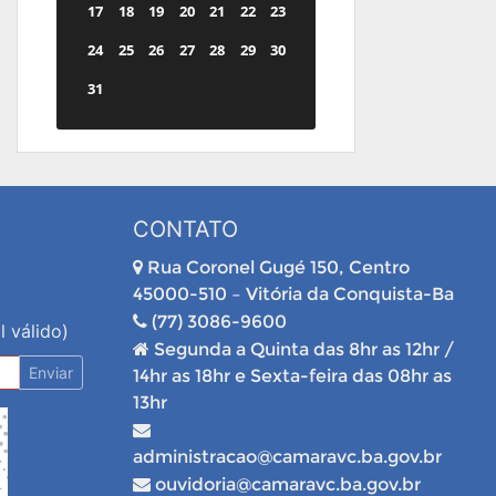
17
18
19
20
21
22
23
24
25
26
27
28
29
30
31
CONTATO
Rua Coronel Gugé 150, Centro
45000-510 – Vitória da Conquista-Ba
(77) 3086-9600
l válido)
Segunda a Quinta das 8hr as 12hr /
Enviar
14hr as 18hr e Sexta-feira das 08hr as
13hr
administracao@camaravc.ba.gov.br
ouvidoria@camaravc.ba.gov.br