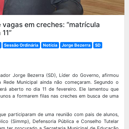
e vagas em creches: “matrícula
 11”
Sessão Ordinária
Notícia
Jorge Bezerra
SD
eador Jorge Bezerra (SD), Líder do Governo, afirmou
da Rede Municipal ainda não começaram. Segundo o
erá aberto no dia 11 de fevereiro. Ele lamentou que
lunos a formarem filas nas creches em busca de uma
que participaram de uma reunião com pais de alunos,
lico (Simmp), Defensoria Pública e Conselho Tutelar
iam ter procurado a Secretaria Municipal de Educação