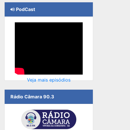
PodCast
Veja mais episódios
Rádio Câmara 90.3