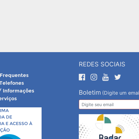
REDES SOCIAIS
 Frequentes
 Telefones
/ Informações
Boletim
(Digite um emai
erviços
RMA
DA DE
A E ACESSO À
AÇÃO