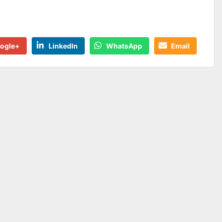
ogle+
LinkedIn
WhatsApp
Email