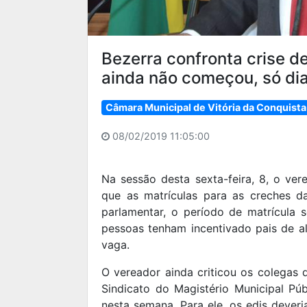
Bezerra confronta crise d
ainda não começou, só dia
Câmara Municipal de Vitória da Conquista
08/02/2019 11:05:00
Na sessão desta sexta-feira, 8, o ver
que as matrículas para as creches 
parlamentar, o período de matrícula s
pessoas tenham incentivado pais de a
vaga.
O vereador ainda criticou os colegas 
Sindicato do Magistério Municipal Púb
nesta semana. Para ele, os edis dever