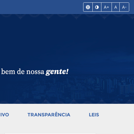
A+
A
A-
IVO
TRANSPARÊNCIA
LEIS