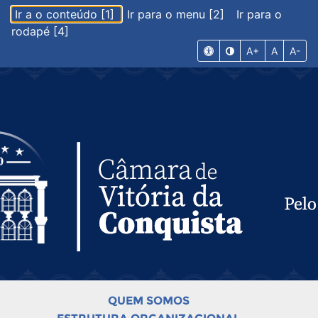
Ir a o conteúdo [1]
Ir para o menu [2]
Ir para o
rodapé [4]
A+
A
A-
QUEM SOMOS