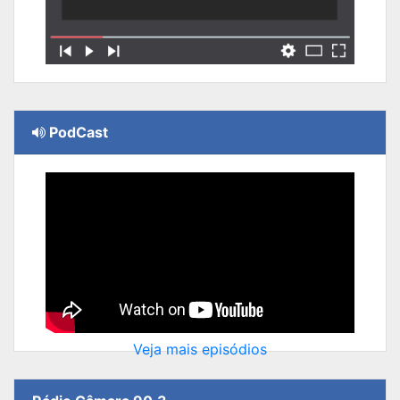
PodCast
Veja mais episódios