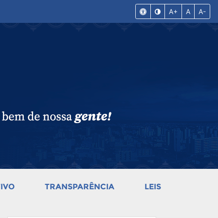
A+
A
A-
IVO
TRANSPARÊNCIA
LEIS