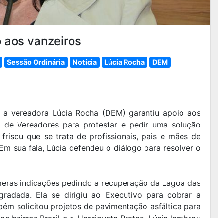
 aos vanzeiros
Sessão Ordinária
Notícia
Lúcia Rocha
DEM
, a vereadora Lúcia Rocha (DEM) garantiu apoio aos
 de Vereadores para protestar e pedir uma solução
 frisou que se trata de profissionais, pais e mães de
Em sua fala, Lúcia defendeu o diálogo para resolver o
meras indicações pedindo a recuperação da Lagoa das
gradada. Ela se dirigiu ao Executivo para cobrar a
bém solicitou projetos de pavimentação asfáltica para
os bairros Brasil e o Henriqueta Prates. Lúcia lembrou