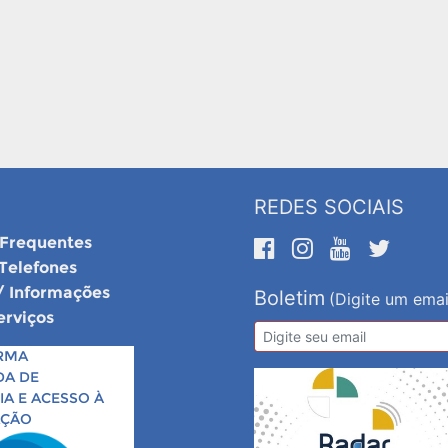
REDES SOCIAIS
 Frequentes
 Telefones
/ Informações
Boletim
(Digite um emai
erviços
RMA
DA DE
A E ACESSO À
AÇÃO