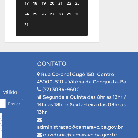
17
18
19
20
21
22
23
24
25
26
27
28
29
30
31
CONTATO
Rua Coronel Gugé 150, Centro
45000-510 – Vitória da Conquista-Ba
(77) 3086-9600
l válido)
Segunda a Quinta das 8hr as 12hr /
Enviar
14hr as 18hr e Sexta-feira das 08hr as
13hr
administracao@camaravc.ba.gov.br
ouvidoria@camaravc.ba.gov.br