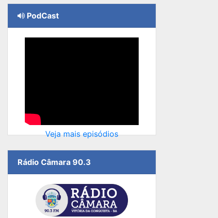
PodCast
Veja mais episódios
Rádio Câmara 90.3