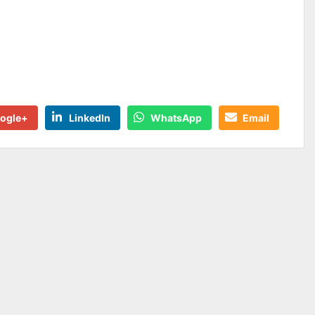
ogle+
LinkedIn
WhatsApp
Email