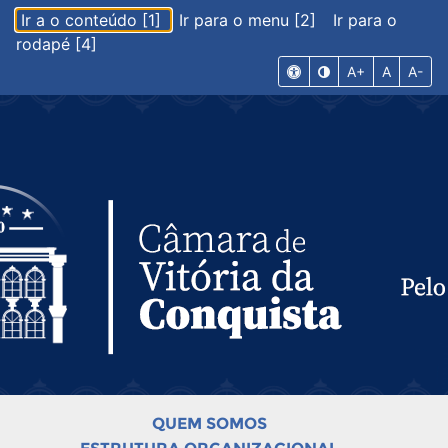
Ir a o conteúdo [1]
Ir para o menu [2]
Ir para o
rodapé [4]
A+
A
A-
QUEM SOMOS