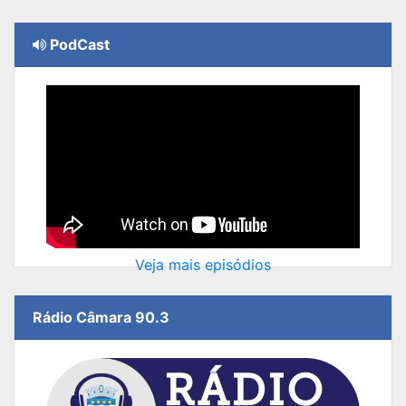
PodCast
Veja mais episódios
Rádio Câmara 90.3