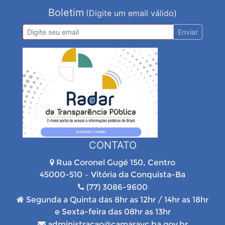
Boletim
(Digite um email válido)
Enviar
CONTATO
Rua Coronel Gugé 150, Centro
45000-510 – Vitória da Conquista-Ba
(77) 3086-9600
Segunda a Quinta das 8hr as 12hr / 14hr as 18hr
e Sexta-feira das 08hr as 13hr
administracao@camaravc.ba.gov.br