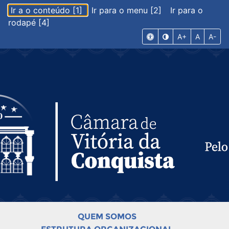
Ir a o conteúdo [1]
Ir para o menu [2]
Ir para o
rodapé [4]
A+
A
A-
QUEM SOMOS