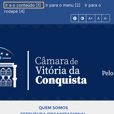
Ir a o conteúdo [1]
Ir para o menu [2]
Ir para o
rodapé [4]
A+
A
A-
QUEM SOMOS