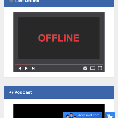
Live
Offline
PodCast