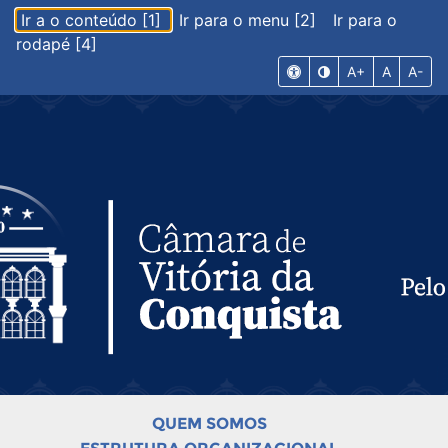
Ir a o conteúdo [1]
Ir para o menu [2]
Ir para o
rodapé [4]
A+
A
A-
QUEM SOMOS