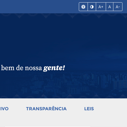
A+
A
A-
IVO
TRANSPARÊNCIA
LEIS