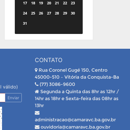
17
18
19
20
21
22
23
24
25
26
27
28
29
30
31
CONTATO
Rua Coronel Gugé 150, Centro
45000-510 – Vitória da Conquista-Ba
(77) 3086-9600
l válido)
Segunda a Quinta das 8hr as 12hr /
Enviar
14hr as 18hr e Sexta-feira das 08hr as
13hr
administracao@camaravc.ba.gov.br
ouvidoria@camaravc.ba.gov.br