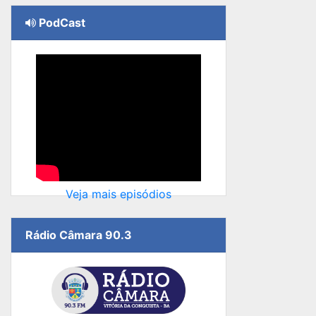
PodCast
Veja mais episódios
Rádio Câmara 90.3