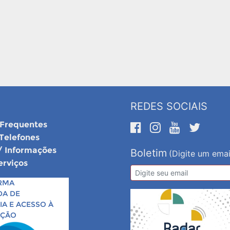
REDES SOCIAIS
 Frequentes
 Telefones
/ Informações
Boletim
(Digite um emai
erviços
RMA
DA DE
A E ACESSO À
AÇÃO