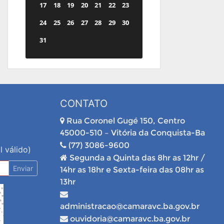
17
18
19
20
21
22
23
24
25
26
27
28
29
30
31
CONTATO
Rua Coronel Gugé 150, Centro
45000-510 – Vitória da Conquista-Ba
(77) 3086-9600
l válido)
Segunda a Quinta das 8hr as 12hr /
Enviar
14hr as 18hr e Sexta-feira das 08hr as
13hr
administracao@camaravc.ba.gov.br
ouvidoria@camaravc.ba.gov.br