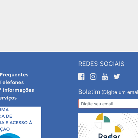
REDES SOCIAIS
 Frequentes
 Telefones
/ Informações
Boletim
(Digite um emai
erviços
RMA
DA DE
A E ACESSO À
AÇÃO