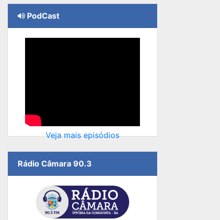
PodCast
Veja mais episódios
Rádio Câmara 90.3