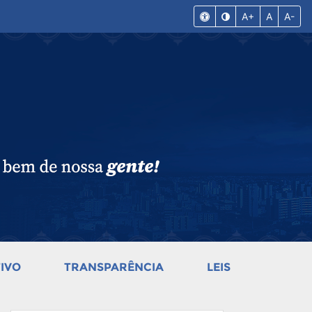
A+
A
A-
IVO
TRANSPARÊNCIA
LEIS