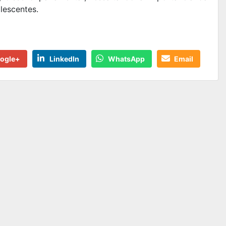
lescentes.
ogle+
LinkedIn
WhatsApp
Email