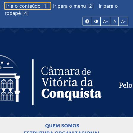
Ir a o conteúdo [1]
Ir para o menu [2]
Ir para o
rodapé [4]
A+
A
A-
QUEM SOMOS