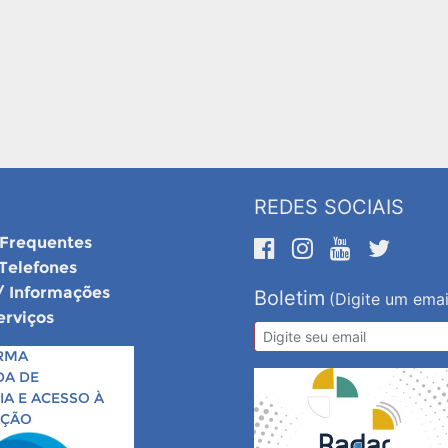
REDES SOCIAIS
 Frequentes
 Telefones
/ Informações
Boletim
(Digite um emai
erviços
RMA
DA DE
A E ACESSO À
AÇÃO