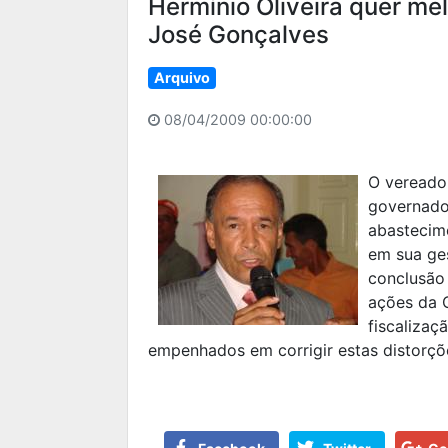
Hermínio Oliveira quer me
José Gonçalves
Arquivo
08/04/2009 00:00:00
O vereador
governado
abastecime
em sua ge
conclusão
ações da 
fiscalizaç
empenhados em corrigir estas distorçõ