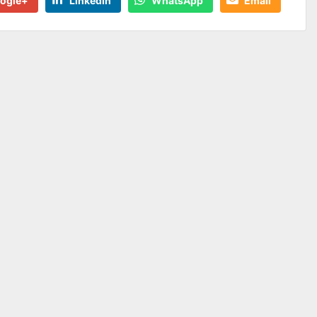
ogle+
LinkedIn
WhatsApp
Email