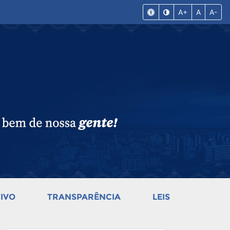
A+
A
A-
IVO
TRANSPARÊNCIA
LEIS