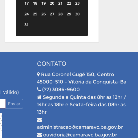
17
18
19
20
21
22
23
24
25
26
27
28
29
30
31
CONTATO
Rua Coronel Gugé 150, Centro
45000-510 – Vitória da Conquista-Ba
(77) 3086-9600
l válido)
Segunda a Quinta das 8hr as 12hr /
Enviar
14hr as 18hr e Sexta-feira das 08hr as
13hr
administracao@camaravc.ba.gov.br
ouvidoria@camaravc.ba.gov.br