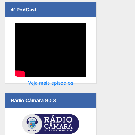
PodCast
Veja mais episódios
Rádio Câmara 90.3