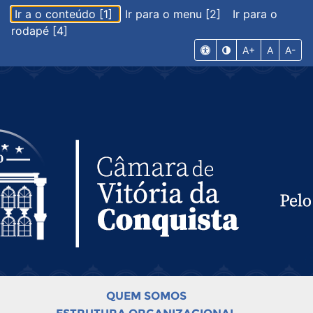
Ir a o conteúdo [1]
Ir para o menu [2]
Ir para o
rodapé [4]
A+
A
A-
QUEM SOMOS