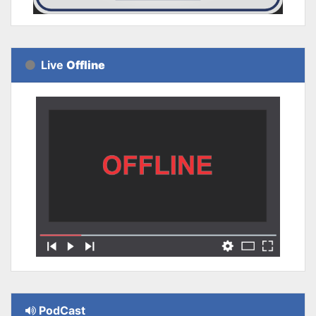
Live
Offline
PodCast