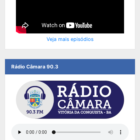
Veja mais episódios
Rádio Câmara 90.3