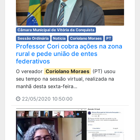
Câmara Municipal de Vitória da Conquista
Sessão Ordinária
Notícia
Coriolano Moraes
PT
Professor Cori cobra ações na zona
rural e pede união de entes
federativos
O vereador
Coriolano Moraes
(PT) usou
seu tempo na sessão virtual, realizada na
manhã desta sexta-feira...
22/05/2020 10:50:00