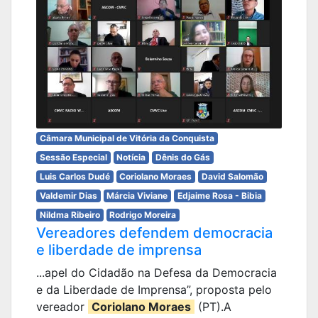
Câmara Municipal de Vitória da Conquista
Sessão Especial
Notícia
Dênis do Gás
Luis Carlos Dudé
Coriolano Moraes
David Salomão
Valdemir Dias
Márcia Viviane
Edjaime Rosa - Bibia
Nildma Ribeiro
Rodrigo Moreira
Vereadores defendem democracia
e liberdade de imprensa
...apel do Cidadão na Defesa da Democracia
e da Liberdade de Imprensa”, proposta pelo
vereador
Coriolano Moraes
(PT).A