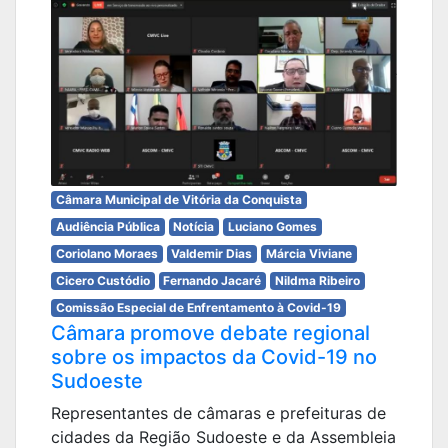
Câmara Municipal de Vitória da Conquista
Audiência Pública
Notícia
Luciano Gomes
Coriolano Moraes
Valdemir Dias
Márcia Viviane
Cicero Custódio
Fernando Jacaré
Nildma Ribeiro
Comissão Especial de Enfrentamento à Covid-19
Câmara promove debate regional
sobre os impactos da Covid-19 no
Sudoeste
Representantes de câmaras e prefeituras de
cidades da Região Sudoeste e da Assembleia