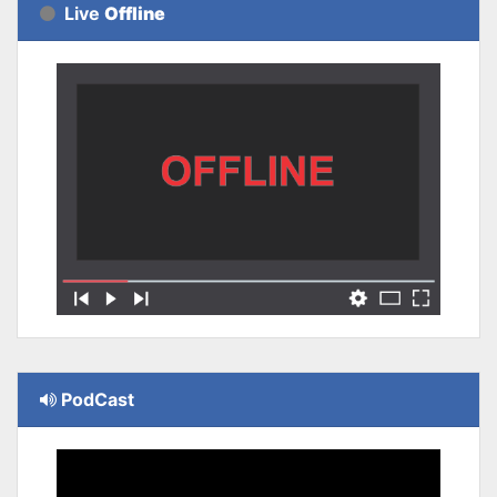
Live
Offline
PodCast