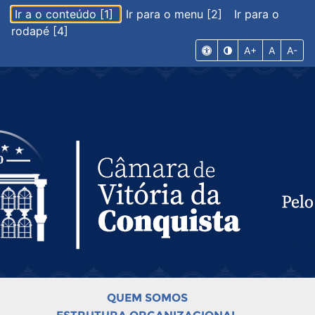
Ir a o conteúdo [1]
Ir para o menu [2]
Ir para o
rodapé [4]
A+
A
A-
QUEM SOMOS