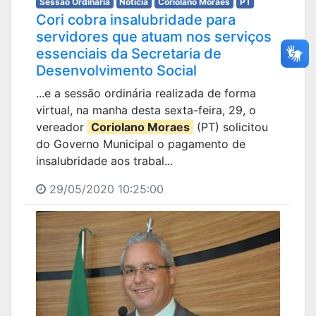
Sessão Ordinária
Notícia
Coriolano Moraes
PT
Cori cobra insalubridade para
servidores que atuam nos serviços
essenciais da Secretaria de
Desenvolvimento Social
...e a sessão ordinária realizada de forma
virtual, na manha desta sexta-feira, 29, o
vereador
Coriolano Moraes
(PT) solicitou
do Governo Municipal o pagamento de
insalubridade aos trabal...
29/05/2020 10:25:00